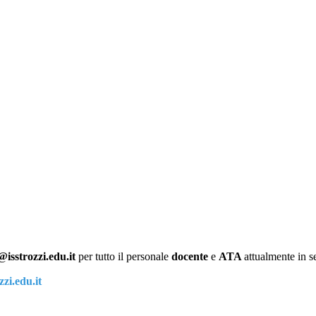
@isstrozzi.edu.it
per tutto il personale
docente
e
ATA
attualmente in se
zi.edu.it