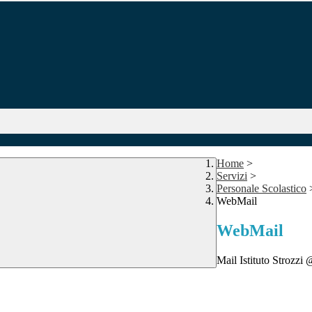
Home
>
Servizi
>
Personale Scolastico
WebMail
WebMail
Mail Istituto Strozzi 