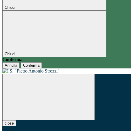
Chiudi
Chiudi
Conferma
Annulla
Conferma
close