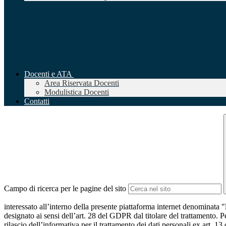
Docenti e ATA
Area Riservata Docenti
Modulistica Docenti
Contatti
Campo di ricerca per le pagine del sito
interessato all’interno della presente piattaforma internet denominata "
designato ai sensi dell’art. 28 del GDPR dal titolare del trattamento. Pe
rilascio dell’informativa per il trattamento dei dati personali ex art. 13