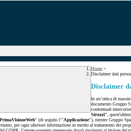
Home
>
Disclaimer dati perso
Disclaimer da
In un’ottica di massim
documento Gruppo Spag
contrattuali intercor
Strozzi"
, quest'ultim
PrimaVisioneWeb
" (di seguito l’"
Applicazione
"), mentre Gruppo Spa
rtanto, per ogni ulteriore informazione in merito al trattamento dei propr
 del GDPR, l’utente-soggetto interessato dovrà rivolgersi al titolare del tr