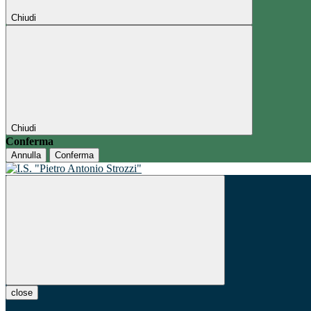
Chiudi
Chiudi
Conferma
Annulla
Conferma
close