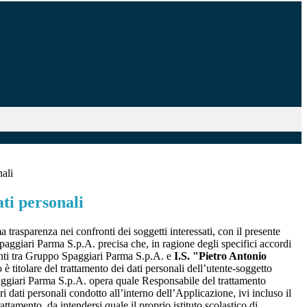
nali
ti personali
a trasparenza nei confronti dei soggetti interessati, con il presente
giari Parma S.p.A. precisa che, in ragione degli specifici accordi
renti tra Gruppo Spaggiari Parma S.p.A. e
I.S. "Pietro Antonio
o è titolare del trattamento dei dati personali dell’utente-soggetto
ggiari Parma S.p.A. opera quale Responsabile del trattamento
i dati personali condotto all’interno dell’Applicazione, ivi incluso il
attamento, da intendersi quale il proprio istituto scolastico di