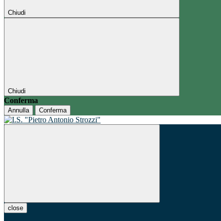
Chiudi
Chiudi
Conferma
Annulla
Conferma
close