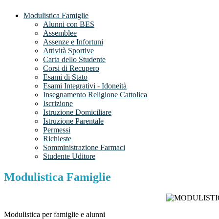
Modulistica Famiglie
Alunni con BES
Assemblee
Assenze e Infortuni
Attività Sportive
Carta dello Studente
Corsi di Recupero
Esami di Stato
Esami Integrativi - Idoneità
Insegnamento Religione Cattolica
Iscrizione
Istruzione Domiciliare
Istruzione Parentale
Permessi
Richieste
Somministrazione Farmaci
Studente Uditore
Modulistica Famiglie
Modulistica per famiglie e alunni