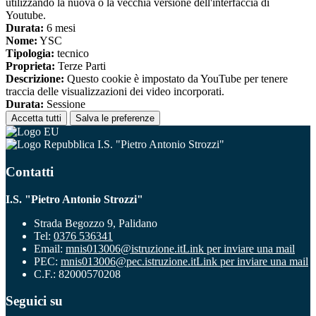
utilizzando la nuova o la vecchia versione dell'interfaccia di
Youtube.
Durata:
6 mesi
Nome:
YSC
Tipologia:
tecnico
Proprieta:
Terze Parti
Descrizione:
Questo cookie è impostato da YouTube per tenere
traccia delle visualizzazioni dei video incorporati.
Durata:
Sessione
Accetta tutti
Salva le preferenze
I.S. "Pietro Antonio Strozzi"
Contatti
I.S. "Pietro Antonio Strozzi"
Strada Begozzo 9, Palidano
Tel:
0376 536341
Email:
mnis013006@istruzione.it
Link per inviare una mail
PEC:
mnis013006@pec.istruzione.it
Link per inviare una mail
C.F.: 82000570208
Seguici su