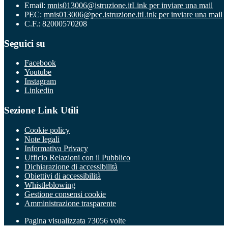
Email:
mnis013006@istruzione.it
Link per inviare una mail
PEC:
mnis013006@pec.istruzione.it
Link per inviare una mail
C.F.: 82000570208
Seguici su
Facebook
Youtube
Instagram
Linkedin
Sezione Link Utili
Cookie policy
Note legali
Informativa Privacy
Ufficio Relazioni con il Pubblico
Dichiarazione di accessibilità
Obiettivi di accessibilità
Whistleblowing
Gestione consensi cookie
Amministrazione trasparente
Pagina visualizzata
73056
volte