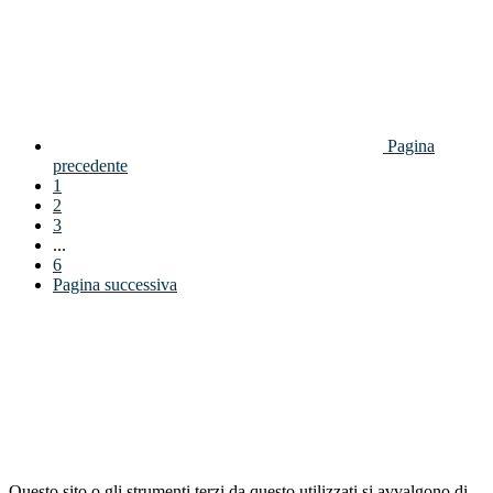
Pagina
precedente
1
2
3
...
6
Pagina successiva
Questo sito o gli strumenti terzi da questo utilizzati si avvalgono di