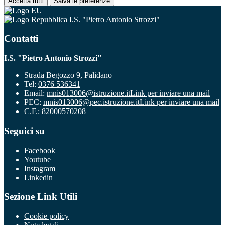
Accetta tutti
Salva le preferenze
I.S. "Pietro Antonio Strozzi"
Contatti
I.S. "Pietro Antonio Strozzi"
Strada Begozzo 9, Palidano
Tel:
0376 536341
Email:
mnis013006@istruzione.it
Link per inviare una mail
PEC:
mnis013006@pec.istruzione.it
Link per inviare una mail
C.F.: 82000570208
Seguici su
Facebook
Youtube
Instagram
Linkedin
Sezione Link Utili
Cookie policy