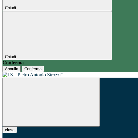
Chiudi
Chiudi
Conferma
Annulla
Conferma
close