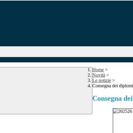
Home
>
Novità
>
Le notizie
>
Consegna dei diplom
Consegna dei