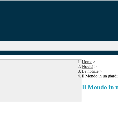
Home
>
Novità
>
Le notizie
>
Il Mondo in un giard
Il Mondo in 