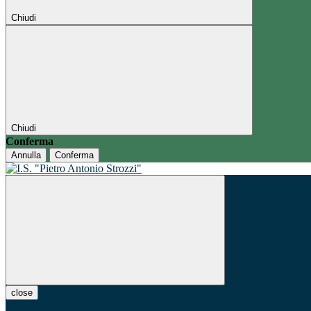
Chiudi
Chiudi
Conferma
Annulla
Conferma
close