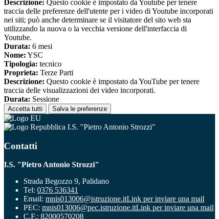
Descrizione:
Questo cookie è impostato da Youtube per tenere
traccia delle preferenze dell'utente per i video di Youtube incorporati
nei siti; può anche determinare se il visitatore del sito web sta
utilizzando la nuova o la vecchia versione dell'interfaccia di
Youtube.
Durata:
6 mesi
Nome:
YSC
Tipologia:
tecnico
Proprieta:
Terze Parti
Descrizione:
Questo cookie è impostato da YouTube per tenere
traccia delle visualizzazioni dei video incorporati.
Durata:
Sessione
Accetta tutti
Salva le preferenze
I.S. "Pietro Antonio Strozzi"
Contatti
I.S. "Pietro Antonio Strozzi"
Strada Begozzo 9, Palidano
Tel:
0376 536341
Email:
mnis013006@istruzione.it
Link per inviare una mail
PEC:
mnis013006@pec.istruzione.it
Link per inviare una mail
C.F.: 82000570208