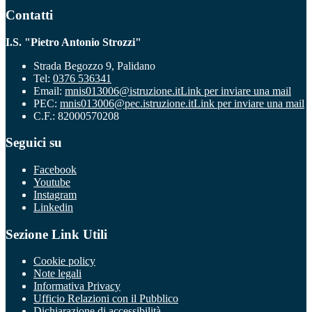
Contatti
I.S. "Pietro Antonio Strozzi"
Strada Begozzo 9, Palidano
Tel:
0376 536341
Email:
mnis013006@istruzione.it
Link per inviare una mail
PEC:
mnis013006@pec.istruzione.it
Link per inviare una mail
C.F.: 82000570208
Seguici su
Facebook
Youtube
Instagram
Linkedin
Sezione Link Utili
Cookie policy
Note legali
Informativa Privacy
Ufficio Relazioni con il Pubblico
Dichiarazione di accessibilità