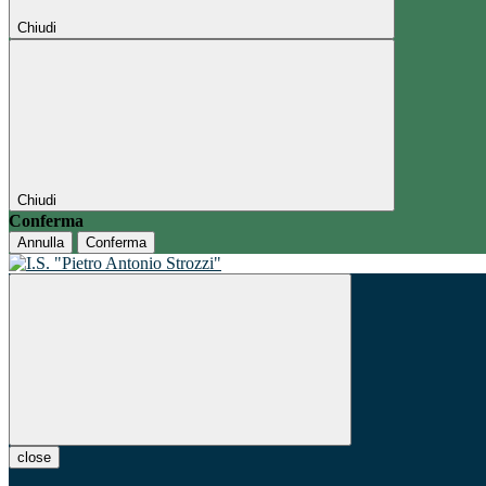
Chiudi
Chiudi
Conferma
Annulla
Conferma
close