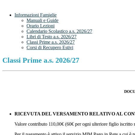
Informazioni Famiglie
Manuali e Guide
Orario Lezioni
Calendario Scolastico a.s. 2026/27
Libri di Testo a.s. 2026/27
Classi Prime a.s. 2026/27
Corsi di Recupero Estivi
Classi Prime a.s. 2026/27
DOCU
RICEVUTA DEL VERSAMENTO RELATIVO AL CO
Valore contributo 110,00€ (60€ per ogni ulteriore figlio iscritto 
Per il pagamento è attivo il servizio MIM Pago in Rete a cui è p