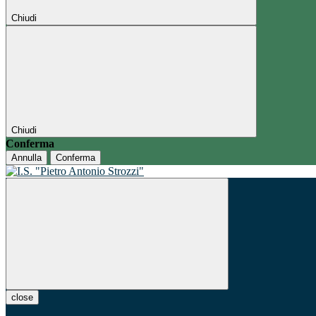
Chiudi
Chiudi
Conferma
Annulla
Conferma
close