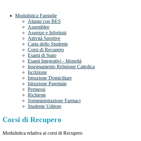
Modulistica Famiglie
Alunni con BES
Assemblee
Assenze e Infortuni
Attività Sportive
Carta dello Studente
Corsi di Recupero
Esami di Stato
Esami Integrativi - Idoneità
Insegnamento Religione Cattolica
Iscrizione
Istruzione Domiciliare
Istruzione Parentale
Permessi
Richieste
Somministrazione Farmaci
Studente Uditore
Corsi di Recupero
Modulistica relativa ai corsi di Recupero