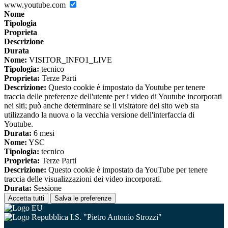
www.youtube.com
Nome
Tipologia
Proprieta
Descrizione
Durata
Nome:
VISITOR_INFO1_LIVE
Tipologia:
tecnico
Proprieta:
Terze Parti
Descrizione:
Questo cookie è impostato da Youtube per tenere
traccia delle preferenze dell'utente per i video di Youtube incorporati
nei siti; può anche determinare se il visitatore del sito web sta
utilizzando la nuova o la vecchia versione dell'interfaccia di
Youtube.
Durata:
6 mesi
Nome:
YSC
Tipologia:
tecnico
Proprieta:
Terze Parti
Descrizione:
Questo cookie è impostato da YouTube per tenere
traccia delle visualizzazioni dei video incorporati.
Durata:
Sessione
Accetta tutti
Salva le preferenze
I.S. "Pietro Antonio Strozzi"