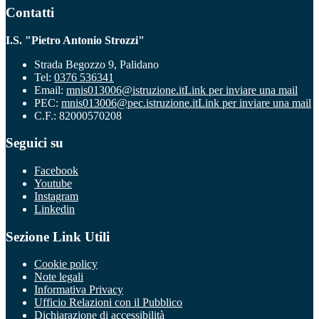
Contatti
I.S. "Pietro Antonio Strozzi"
Strada Begozzo 9, Palidano
Tel:
0376 536341
Email:
mnis013006@istruzione.it
Link per inviare una mail
PEC:
mnis013006@pec.istruzione.it
Link per inviare una mail
C.F.: 82000570208
Seguici su
Facebook
Youtube
Instagram
Linkedin
Sezione Link Utili
Cookie policy
Note legali
Informativa Privacy
Ufficio Relazioni con il Pubblico
Dichiarazione di accessibilità