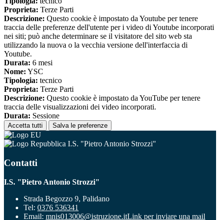
Tipologia:
tecnico
Proprieta:
Terze Parti
Descrizione:
Questo cookie è impostato da Youtube per tenere
traccia delle preferenze dell'utente per i video di Youtube incorporati
nei siti; può anche determinare se il visitatore del sito web sta
utilizzando la nuova o la vecchia versione dell'interfaccia di
Youtube.
Durata:
6 mesi
Nome:
YSC
Tipologia:
tecnico
Proprieta:
Terze Parti
Descrizione:
Questo cookie è impostato da YouTube per tenere
traccia delle visualizzazioni dei video incorporati.
Durata:
Sessione
Accetta tutti
Salva le preferenze
I.S. "Pietro Antonio Strozzi"
Contatti
I.S. "Pietro Antonio Strozzi"
Strada Begozzo 9, Palidano
Tel:
0376 536341
Email:
mnis013006@istruzione.it
Link per inviare una mail