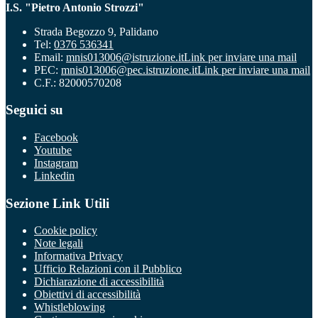
I.S. "Pietro Antonio Strozzi"
Strada Begozzo 9, Palidano
Tel:
0376 536341
Email:
mnis013006@istruzione.it
Link per inviare una mail
PEC:
mnis013006@pec.istruzione.it
Link per inviare una mail
C.F.: 82000570208
Seguici su
Facebook
Youtube
Instagram
Linkedin
Sezione Link Utili
Cookie policy
Note legali
Informativa Privacy
Ufficio Relazioni con il Pubblico
Dichiarazione di accessibilità
Obiettivi di accessibilità
Whistleblowing