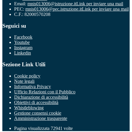
Email:
mnis013006@istruzione.it
Link per inviare una mail
PEC:
mnis013006@pec.istruzione.it
Link per inviare una mail
C.F.: 82000570208
Seguici su
Facebook
Youtube
Instagram
Linkedin
Sezione Link Utili
Cookie policy
Note legali
Informativa Privacy
Ufficio Relazioni con il Pubblico
Dichiarazione di accessibilità
Obiettivi di accessibilità
Whistleblowing
Gestione consensi cookie
Amministrazione trasparente
Pagina visualizzata
72941
volte