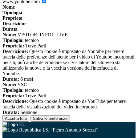
www.youtube.com
Nome
Tipologia
Proprieta
Descrizione
Durata
Nome:
VISITOR_INFO1_LIVE
Tipologia:
tecnico
Proprieta:
Terze Parti
Descrizione:
Questo cookie è impostato da Youtube per tenere
traccia delle preferenze dell'utente per i video di Youtube incorporati
nei siti; può anche determinare se il visitatore del sito web sta
utilizzando la nuova o la vecchia versione dell'interfaccia di
Youtube.
Durata:
6 mesi
Nome:
YSC
Tipologia:
tecnico
Proprieta:
Terze Parti
Descrizione:
Questo cookie è impostato da YouTube per tenere
traccia delle visualizzazioni dei video incorporati.
Durata:
Sessione
Accetta tutti
Salva le preferenze
I.S. "Pietro Antonio Strozzi"