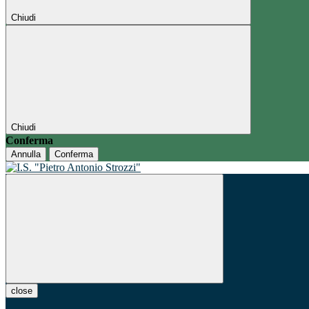
Chiudi
Chiudi
Conferma
Annulla
Conferma
close