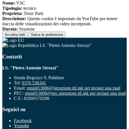
Nome:
YSC
Tipologia:
tecnico
Proprieta:
Terze Parti
Descrizione:
Questo cookie è impostato da YouTube per tenere
traccia delle visualizzazioni dei video incorporati.
Durata:
Sessione
Accetta tutti
Salva le preferenze
I.S. "Pietro Antonio Strozzi"
Contatti
I.S. "Pietro Antonio Strozzi"
Strada Begozzo 9, Palidano
Tel:
0376 536341
Email:
mnis013006@istruzione.it
Link per inviare una mail
PEC:
mnis013006@pec.istruzione.it
Link per inviare una mail
C.F.: 82000570208
Seguici su
Facebook
Youtube