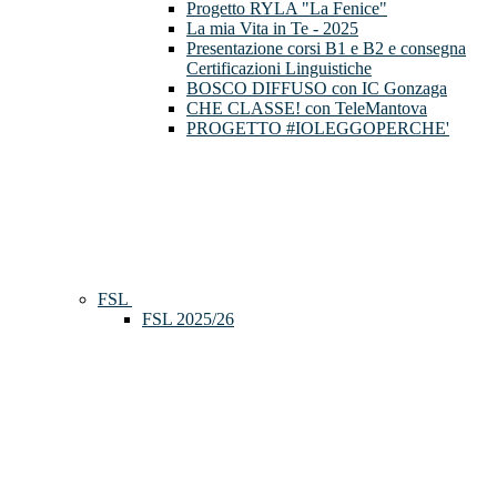
Progetto RYLA "La Fenice"
La mia Vita in Te - 2025
Presentazione corsi B1 e B2 e consegna
Certificazioni Linguistiche
BOSCO DIFFUSO con IC Gonzaga
CHE CLASSE! con TeleMantova
PROGETTO #IOLEGGOPERCHE'
FSL
FSL 2025/26